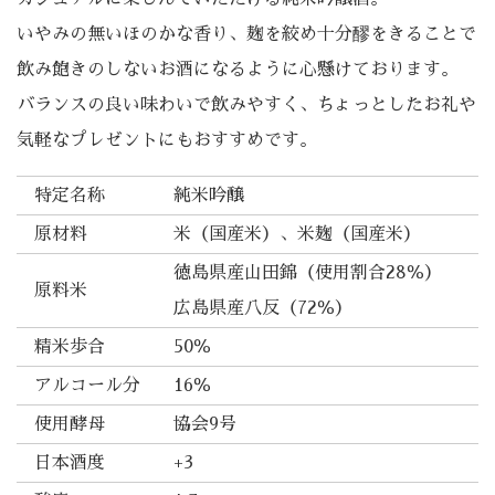
いやみの無いほのかな香り、麹を絞め十分醪をきることで
飲み飽きのしないお酒になるように心懸けております。
バランスの良い味わいで飲みやすく、ちょっとしたお礼や
気軽なプレゼントにもおすすめです。
特定名称
純米吟醸
原材料
米（国産米）、米麹（国産米）
徳島県産山田錦（使用割合28％）
原料米
広島県産八反（72％）
精米歩合
50％
アルコール分
16％
使用酵母
協会9号
日本酒度
+3