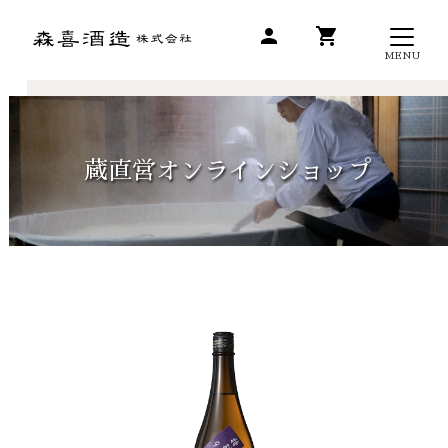
person
shopping_cart
MENU
蔵直営オンラインショップ