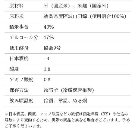
原材料
米（国産米）、米麹（国産米）
原料米
徳島県産阿波山田錦（使用割合100％）
精米歩合
40％
アルコール分
17％
使用酵母
協会9号
日本酒度
+3
酸度
1.6
アミノ酸度
0.8
保存方法
冷暗所（冷蔵保管推奨）
飲み頃温度
冷酒、常温、ぬる燗
※日本酒度、酸度、アミノ酸度などの数値は酒造年度（BY）や仕込み
号数により変動するため、実際の商品と異なる場合がございます。予め
ご了承くださいませ。