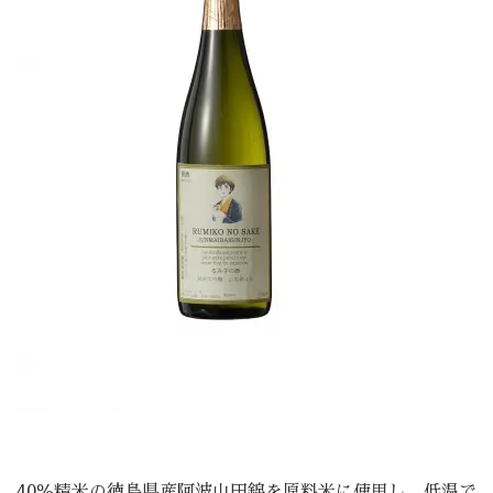
40％精米の徳島県産阿波山田錦を原料米に使用し、低温で